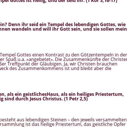
l Gottes ist heilig, und der seid ihr. (1 Kor 3,16-17)
ein? Denn
ihr seid ein Tempel des lebendigen Gottes
, wie
 ihnen wandeln
und will ihr Gott sein, und sie sollen mein
s Tempel Gottes einen Kontrast zu den Götzentempeln in de
der Spaß u.a. »angebetet«. Die Zusammenkünfte der Christe
ßer Treffpunkt der Gläubigen. Ja, wir Christen brauchen
 Zweck des Zusammenkommens ist und bleibt aber die
en, als ein
geistliches
Haus
, als ein
heiliges Priestertum
,
 sind durch Jesus Christus. (1 Petr 2,5)
esteht aus lebendigen Steinen – den jeweils versammelten
rsammlung ist das heilige Priestertum, das geistliche Opfer