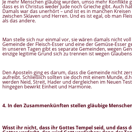
Je mehr Menschen gläubig wurden, umso mehr Konflikte g
dass es in Christus weder Jude noch Grieche gibt. Auch ha
Damals war das unerhört – und ist es in manchen Kreisen 
zwischen Sklaven und Herren. Und es ist egal, ob man Fleis
als das andere.
Man stelle sich nur einmal vor, sie wären damals nicht vo
Gemeinde der Fleisch-Esser und eine der Gemüse-Esser ge
In unseren Tagen gibt es separate Gemeinden, wegen Genera
einzige legitime Grund sich zu trennen ist wegen Glaubens
Den Aposteln ging es darum, dass die Gemeinde nicht zers
aufreibt. Schließlich sollten sie doch mit einem Munde, d.
werden Neid, Streit, Hader und dergleichen im Neuen Tes
hingegen bewirkt Einheit und Harmonie.
4. In den Zusammenkünften stellen gläubige Menschen
Wisst ihr nicht,
dass ihr Gottes Tempel seid, und dass 