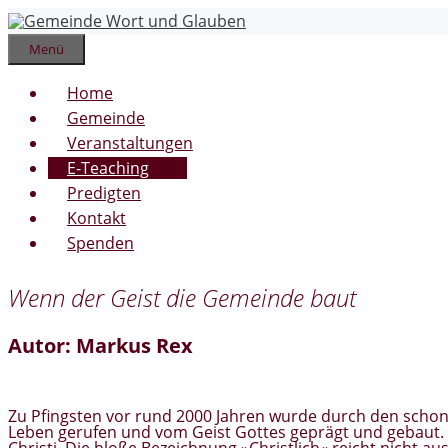
Zum
Inhalt
springen
Menü
Home
Gemeinde
Veranstaltungen
E-Teaching
Predigten
Kontakt
Spenden
Wenn der Geist die Gemeinde baut
Autor: Markus Rex
Zu Pfingsten vor rund 2000 Jahren wurde durch den schon
Leben gerufen und vom Geist Gottes geprägt und gebaut. 
Christi. Die bloße Bezeichnung »Christlich« reicht nicht au