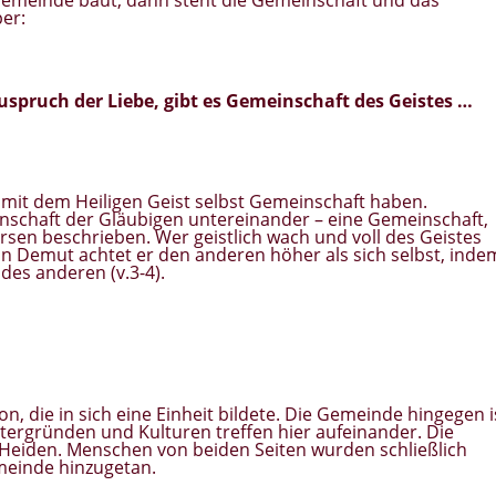
 Gemeinde baut, dann steht die Gemeinschaft und das
er:
Zuspruch der Liebe,
gibt es Gemeinschaft des Geistes
…
 mit dem Heiligen Geist selbst Gemeinschaft haben.
nschaft der Gläubigen untereinander – eine Gemeinschaft,
ersen beschrieben. Wer geistlich wach und voll des Geistes
. In Demut achtet er den anderen höher als sich selbst, inde
 des anderen (v.3-4).
n, die in sich eine Einheit bildete. Die Gemeinde hingegen i
rgründen und Kulturen treffen hier aufeinander. Die
Heiden. Menschen von beiden Seiten wurden schließlich
meinde hinzugetan.