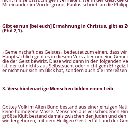
nicht mit selbstsüchtigem Verhalten. Wenn der Geist die
Miteinander im Vordergrund. Paulus schrieb an die Philipp
Gibt es nun [bei euch] Ermahnung in Christus, gibt es 
(Phil 2,1).
»Gemeinschaft des Geistes« bedeutet zum einen, dass wir
Hauptsächlich geht es in diesem Vers aber um eine Gemei
die der Geist bewirkt. Diese wird dann in den folgenden V
ist, der tut nichts aus Selbstsucht oder nichtigem Ehrgeiz
er nicht nur sich im Blick hat, sondern auch die Interessen
3. Verschiedenartige Menschen bilden einen Leib
Gottes Volk im Alten Bund bestand aus einer einzigen Natio
keine homogene Masse. Menschen aus verschiedenen Hinte
größte Kluft bestand damals zwischen den Juden und den 
wiedergeboren, mit dem Heiligen Geist erfüllt und der Ge