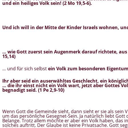
und
ein heiliges Volk
sein! (2 Mo 19,5-6).
Und
ich will in der Mitte der Kinder Israels wohnen
, un
… wie Gott zuerst sein Augenmerk darauf richtete,
aus
15,14)
… und für sich selbst
ein Volk zum besonderen Eigentu
Ihr aber seid ein auserwähltes Geschlecht, ein königli
… die ihr einst nicht ein Volk wart, jetzt aber
Gottes Vo
begnadigt seid. (1 Pe 2,9-10)
Wenn Gott die Gemeinde sieht, dann sieht er sie als sein V
um das persönliche Gesegnet-Sein. Ja natürlich liebt Gott
Belange. Trotz allem möchte er aber ein Volk haben, das 
solches auftritt. Der Glaube ist keine Privatsache. Gott 