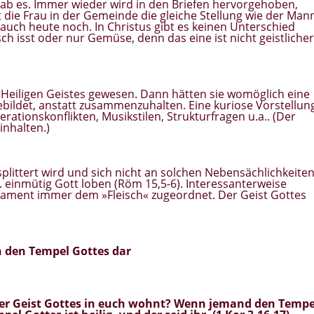
ab es. Immer wieder wird in den Briefen hervorgehoben,
t die Frau in der Gemeinde die gleiche Stellung wie der Man
auch heute noch. In Christus gibt es keinen Unterschied
ch isst oder nur Gemüse, denn das eine ist nicht geistlicher
ll Heiligen Geistes gewesen. Dann hätten sie womöglich eine
bildet, anstatt zusammenzuhalten. Eine kuriose Vorstellun
tionskonflikten, Musikstilen, Strukturfragen u.a.. (Der
inhalten.)
plittert wird und sich nicht an solchen Nebensächlichkeite
h. einmütig Gott loben (Röm 15,5-6). Interessanterweise
tament immer dem »Fleisch« zugeordnet. Der Geist Gottes
 den Tempel Gottes dar
der Geist Gottes in euch wohnt
? Wenn jemand den Tempe