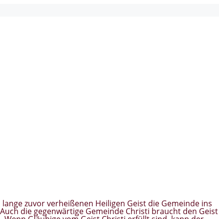
 lange zuvor verheißenen Heiligen Geist die Gemeinde ins
Auch die gegenwärtige Gemeinde Christi braucht den Geist
s. Wenn Gläubige vom Geist Christi erfüllt sind, kann der