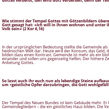
Gottes verderbt, den wird Gott verderben; denn der Tempe
Wie stimmt der Tempel Gottes mit Götzenbildern über
Gott gesagt hat: »
Ich will in ihnen wohnen und unter
Volk sein« (2 Kor 6,16)
In der ursprünglichen Bedeutung stellte die Gemeinde al
heidnischen Welt dar. Heute wird der Konsum, das Geld, 
bilden dazu einen Kontrast. Gemeinde ist mehr als ein blo
einander und sollen uns gegenseitig helfen. Der höhere
Anbetung Gottes.
So lasst auch ihr euch nun als lebendige Steine aufbau
um <
geistliche Opfer
darzubringen, die Gott wohlgefällig
Der Tempel des Neuen Bundes ist kein Gebäude mehr. Er b
Gemeindegliedern – die ein geistliches Haus bilden. Die Ve