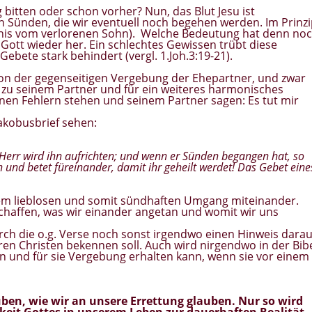
itten oder schon vorher? Nun, das Blut Jesu ist
n Sünden, die wir eventuell noch begehen werden. Im Prinz
chnis vom verlorenen Sohn). Welche Bedeutung hat denn no
Gott wieder her. Ein schlechtes Gewissen trübt diese
bete stark behindert (vergl. 1.Joh.3:19-21).
 von der gegenseitigen Vergebung der Ehepartner, und zwar
e zu seinem Partner und für ein weiteres harmonisches
nen Fehlern stehen und seinem Partner sagen: Es tut mir
akobusbrief sehen:
Herr wird ihn aufrichten; und wenn er Sünden begangen hat, so
und betet füreinander, damit ihr geheilt werdet! Das Gebet eine
rem lieblosen und somit sündhaften Umgang miteinander.
chaffen, was wir einander angetan und womit wir uns
urch die o.g. Verse noch sonst irgendwo einen Hinweis darau
eren Christen bekennen soll. Auch wird nirgendwo in der Bib
und für sie Vergebung erhalten kann, wenn sie vor einem
en, wie wir an unsere Errettung glauben. Nur so wird
keit Gottes in unserem Leben zur dauerhaften Realität.