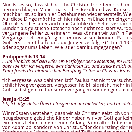
Nun ist es so, dass sich etliche Christen trotzdem noch 
herumschlagen. Manchmal sind es Resultate bzw. Konsequ
machbar ist, sollten hier Beziehungen wiederherstellt, W
Auf diese Dinge möchte ich hier nicht im Einzelnen eingeh
Oftmals sind es aber auch nur Gefühle der Selbstverdammn
Sünden als geistliche Tatsache noch nicht realisiert wurde
vergangene Fehler zu erinnern. Was können wir tun? In Pau
Vergangenheit endgültig hinter uns lassen können. Paulu
Gott gearbeitet hatte und die Jünger verfolgte (1.Tim.1:1
oder sogar ums Leben. Wie ist er damit umgegangen?
Philipper 3:6,13-14
… im Hinblick auf den Eifer ein Verfolger der Gemeinde, im Hinb
aber tue ich: Ich vergesse, was dahinten ist, und strecke mich a
Kampfpreis der himmlischen Berufung Gottes in Christus Jesus.
“Ich vergesse, was dahinten ist!” Paulus hat nicht versuch
schlichtweg vergessen. Vergessen heißt, sie nicht mehr in 
Gott selbst geht mit unseren vergangen Sünden genauso um
Jesaja 43:25
Ich, ich tilge deine Übertretungen um meinetwillen, und an dei
Wir müssen verstehen, dass wir als Christen geistlich von n
neugeborene geistliche Kinder haben wir vor Gott gar ke
ein neues Leben, einen neuen Anfang. Vom alten Leben sin
von Adam ab, sondern von Christus, der der Erstling der N
Sündennatur Adams, sondern sind Teilhaber des neuen Leb