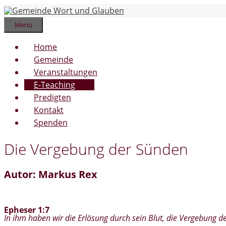
Zum
Inhalt
springen
Menü
Home
Gemeinde
Veranstaltungen
E-Teaching
Predigten
Kontakt
Spenden
Die Vergebung der Sünden
Autor: Markus Rex
Epheser 1:7
In ihm haben wir die Erlösung durch sein Blut, die Vergebung