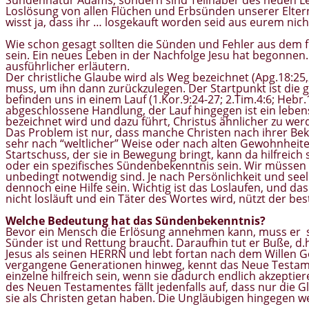
Loslösung von allen Flüchen und Erbsünden unserer Eltern,
wisst ja, dass ihr … losgekauft worden seid aus eurem nich
Wie schon gesagt sollten die Sünden und Fehler aus dem
sein. Ein neues Leben in der Nachfolge Jesu hat begonnen
ausführlicher erläutern.
Der christliche Glaube wird als Weg bezeichnet (Apg.18:25
muss, um ihn dann zurückzulegen. Der Startpunkt ist die ge
befinden uns in einem Lauf (1.Kor.9:24-27; 2.Tim.4:6; Hebr.
abgeschlossene Handlung, der Lauf hingegen ist ein leben
bezeichnet wird und dazu führt, Christus ähnlicher zu wer
Das Problem ist nur, dass manche Christen nach ihrer Be
sehr nach “weltlicher” Weise oder nach alten Gewohnheiten
Startschuss, der sie in Bewegung bringt, kann da hilfreich
oder ein spezifisches Sündenbekenntnis sein. Wir müssen h
unbedingt notwendig sind. Je nach Persönlichkeit und se
dennoch eine Hilfe sein. Wichtig ist das Loslaufen, und 
nicht losläuft und ein Täter des Wortes wird, nützt der bes
Welche Bedeutung hat das Sündenbekenntnis?
Bevor ein Mensch die Erlösung annehmen kann, muss er sic
Sünder ist und Rettung braucht. Daraufhin tut er Buße, d.
Jesus als seinen HERRN und lebt fortan nach dem Willen 
vergangene Generationen hinweg, kennt das Neue Testamen
einzelne hilfreich sein, wenn sie dadurch endlich akzeptie
des Neuen Testamentes fällt jedenfalls auf, dass nur die 
sie als Christen getan haben. Die Ungläubigen hingegen w