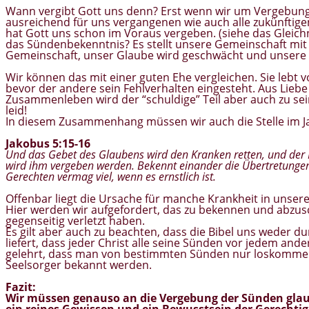
Wann vergibt Gott uns denn? Erst wenn wir um Vergebung b
ausreichend für uns vergangenen wie auch alle zukünftige
hat Gott uns schon im Voraus vergeben. (siehe das Glei
das Sündenbekenntnis? Es stellt unsere Gemeinschaft mit 
Gemeinschaft, unser Glaube wird geschwächt und unsere Ge
Wir können das mit einer guten Ehe vergleichen. Sie lebt
bevor der andere sein Fehlverhalten eingesteht. Aus Lieb
Zusammenleben wird der “schuldige” Teil aber auch zu sei
leid!
In diesem Zusammenhang müssen wir auch die Stelle im J
Jakobus 5:15-16
Und das Gebet des Glaubens wird den Kranken retten, und der 
wird ihm vergeben werden. Bekennt einander die Übertretungen 
Gerechten vermag viel, wenn es ernstlich ist.
Offenbar liegt die Ursache für manche Krankheit in unse
Hier werden wir aufgefordert, das zu bekennen und abzus
gegenseitig verletzt haben.
Es gilt aber auch zu beachten, dass die Bibel uns weder d
liefert, dass jeder Christ alle seine Sünden vor jedem and
gelehrt, dass man von bestimmten Sünden nur loskommen 
Seelsorger bekannt werden.
Fazit:
Wir müssen genauso an die Vergebung der Sünden glaub
ein reines Gewissen und ein Bewusstsein der Gerechtig