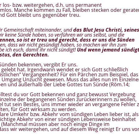
r los- bzw. weitergehen, d.h. uns permanent
lemlos. Manche kommen zu Fall, bleiben stecken oder gerate
d Gott bleibt uns gegenüber treu.
 wir Gemeinschaft miteinander, und
das Blut Jesu Christi, seine
r keine Sünde haben, so verführen wir uns selbst, und die
nen, so ist er treu und gerecht, dass er uns die Sünden
gen, dass wir nicht gesündigt haben, so machen wir ihn zum
be ich euch, damit ihr nicht sündigt!
Und wenn jemand sündigt
istus, den Gerechten.
 Sünden bekennen, vergibt Er uns.
” gelebt hat. Irgendwann wendet er sich Gott schließlich
ristlichen” Vergangenheit? Für ein Pärchen zum Beispiel, das
le Umgang Unzucht gewesen. Muss das alles nun im Einzeln
auben und außerhalb der Liebe Gottes tun Sünde (Röm.14;
olltest du vor Gott bekennen und ganz bewusst Vergebung
 einzelne der begangenen Sünden zurückerinnern zu wollen,
el tut sein Bestes, uns immer wieder an vergangene Fehler 
en, für Gott wirksam zu werden.
klare Umkehr bzw. Abkehr vom sündigen Leben lieber ist, als
richtige Abkehr von einer sündigen Lebensweise beinhaltet
n. (Manchmal müssen aber noch einige Dinge im
dass wir weitergehen, und auf diesem Weg reinigt Er uns vo