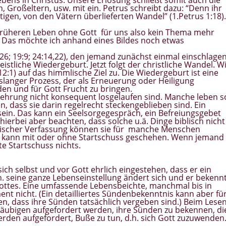
 Großeltern, usw. mit ein. Petrus schreibt dazu: “Denn ihr
tigen, von den Vätern überlieferten Wandel” (1.Petrus 1:18).
 früheren Leben ohne Gott für uns also kein Thema mehr
. Das möchte ich anhand eines Bildes noch etwas
,26; 19:9; 24:14,22), den jemand zunächst einmal einschlage
istliche Wiedergeburt. Jetzt folgt der christliche Wandel. W
12:1) auf das himmlische Ziel zu. Die Wiedergeburt ist eine
slanger Prozess, der als Erneuerung oder Heiligung
den und für Gott Frucht zu bringen.
kehrung nicht konsequent losgelaufen sind. Manche leben s
, dass sie darin regelrecht steckengeblieben sind. Ein
 sein. Das kann ein Seelsorgegespräch, ein Befreiungsgebet
ierbei aber beachten, dass solche u.ä. Dinge biblisch nicht
elischer Verfassung können sie für manche Menschen
das kann mit oder ohne Startschuss geschehen. Wenn jemand
te Startschuss nichts.
h selbst und vor Gott ehrlich eingestehen, dass er ein
h. seine ganze Lebenseinstellung ändert sich und er bekenn
Gottes. Eine umfassende Lebensbeichte, manchmal bis in
t nicht. (Ein detailliertes Sündenbekenntnis kann aber fü
ren, dass ihre Sünden tatsächlich vergeben sind.) Beim Lese
Gläubigen aufgefordert werden, ihre Sünden zu bekennen, di
erden aufgefordert, Buße zu tun, d.h. sich Gott zuzuwenden