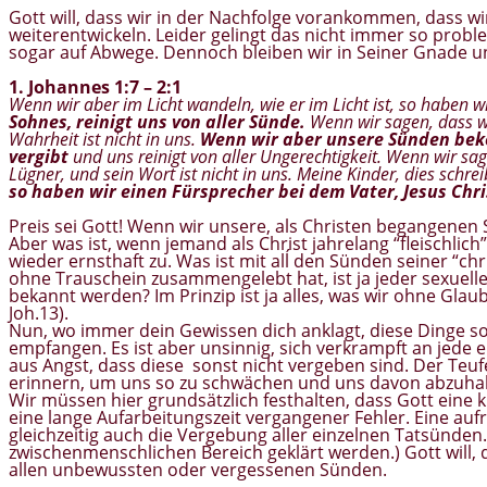
Gott will, dass wir in der Nachfolge vorankommen, dass wi
weiterentwickeln. Leider gelingt das nicht immer so prob
sogar auf Abwege. Dennoch bleiben wir in Seiner Gnade un
1. Johannes 1:7 – 2:1
Wenn wir aber im Licht wandeln, wie er im Licht ist, so haben
Sohnes, reinigt uns von aller Sünde.
Wenn wir sagen, dass wi
Wahrheit ist nicht in uns.
Wenn wir aber unsere Sünden beken
vergibt
und uns reinigt von aller Ungerechtigkeit. Wenn wir sa
Lügner, und sein Wort ist nicht in uns. Meine Kinder, dies schrei
so haben wir einen Fürsprecher bei dem Vater, Jesus Chr
Preis sei Gott! Wenn wir unsere, als Christen begangenen
Aber was ist, wenn jemand als Christ jahrelang “fleischlich
wieder ernsthaft zu. Was ist mit alĺ den Sünden seiner “ch
ohne Trauschein zusammengelebt hat, ist ja jeder sexuel
bekannt werden? Im Prinzip ist ja alles, was wir ohne Gl
Joh.13).
Nun, wo immer dein Gewissen dich anklagt, diese Dinge s
empfangen. Es ist aber unsinnig, sich verkrampft an jede
aus Angst, dass diese sonst nicht vergeben sind. Der Teuf
erinnern, um uns so zu schwächen und uns davon abzuhalt
Wir müssen hier grundsätzlich festhalten, dass Gott eine 
eine lange Aufarbeitungszeit vergangener Fehler. Eine auf
gleichzeitig auch die Vergebung aller einzelnen Tatsünde
zwischenmenschlichen Bereich geklärt werden.) Gott will, 
allen unbewussten oder vergessenen Sünden.