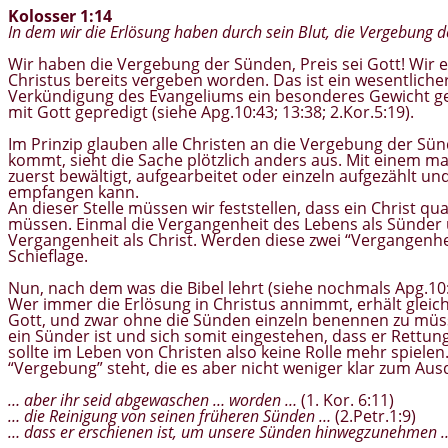
Kolosser 1:14
In dem wir die Erlösung haben durch sein Blut, die Vergebung 
Wir haben die Vergebung der Sünden, Preis sei Gott! Wir 
Christus bereits vergeben worden. Das ist ein wesentlicher
Verkündigung des Evangeliums ein besonderes Gewicht ge
mit Gott gepredigt (siehe Apg.10:43; 13:38; 2.Kor.5:19).
Im Prinzip glauben alle Christen an die Vergebung der S
kommt, sieht die Sache plötzlich anders aus. Mit einem m
zuerst bewältigt, aufgearbeitet oder einzeln aufgezählt
empfangen kann.
An dieser Stelle müssen wir feststellen, dass ein Christ qu
müssen. Einmal die Vergangenheit des Lebens als Sünder
Vergangenheit als Christ. Werden diese zwei “Vergangenhei
Schieflage.
Nun, nach dem was die Bibel lehrt (siehe nochmals Apg.10:4
Wer immer die Erlösung in Christus annimmt, erhält glei
Gott, und zwar ohne die Sünden einzeln benennen zu müsse
ein Sünder ist und sich somit eingestehen, dass er Rettu
sollte im Leben von Christen also keine Rolle mehr spielen
“Vergebung” steht, die es aber nicht weniger klar zum Aus
… aber ihr seid abgewaschen … worden …
(1. Kor. 6:11)
… die Reinigung von seinen früheren Sünden …
(2.Petr.1:9)
… dass er erschienen ist, um unsere Sünden hinwegzunehmen 