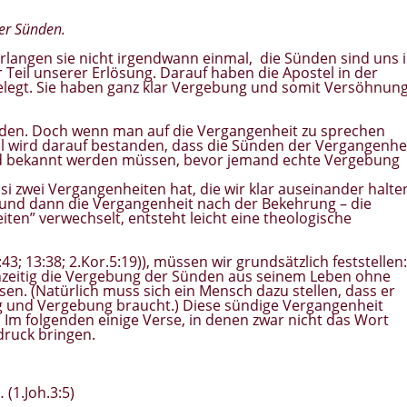
der Sünden.
erlangen sie nicht irgendwann einmal, die Sünden sind uns 
 Teil unserer Erlösung. Darauf haben die Apostel in der
legt. Sie haben ganz klar Vergebung und somit Versöhnun
ünden. Doch wenn man auf die Vergangenheit zu sprechen
al wird darauf bestanden, dass die Sünden der Vergangenhe
 und bekannt werden müssen, bevor jemand echte Vergebung
asi zwei Vergangenheiten hat, die wir klar auseinander halte
 und dann die Vergangenheit nach der Bekehrung – die
ten” verwechselt, entsteht leicht eine theologische
3; 13:38; 2.Kor.5:19)), müssen wir grundsätzlich feststellen:
chzeitig die Vergebung der Sünden aus seinem Leben ohne
n. (Natürlich muss sich ein Mensch dazu stellen, dass er
ng und Vergebung braucht.) Diese sündige Vergangenheit
. Im folgenden einige Verse, in denen zwar nicht das Wort
druck bringen.
…
(1.Joh.3:5)