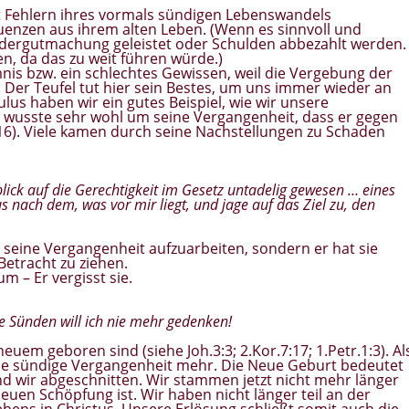
mit Fehlern ihres vormals sündigen Lebenswandels
enzen aus ihrem alten Leben. (Wenn es sinnvoll und
iedergutmachung geleistet oder Schulden abbezahlt werden.
en, da das zu weit führen würde.)
is bzw. ein schlechtes Gewissen, weil die Vergebung der
. Der Teufel tut hier sein Bestes, um uns immer wieder an
lus haben wir ein gutes Beispiel, wie wir unsere
s wusste sehr wohl um seine Vergangenheit, dass er gegen
3-16). Viele kamen durch seine Nachstellungen zu Schaden
lick auf die Gerechtigkeit im Gesetz untadelig gewesen … eines
us nach dem, was vor mir liegt, und jage auf das Ziel zu, den
t, seine Vergangenheit aufzuarbeiten, sondern er hat sie
Betracht zu ziehen.
 – Er vergisst sie.
ne Sünden will ich nie mehr gedenken!
euem geboren sind (siehe Joh.3:3; 2.Kor.7:17; 1.Petr.1:3). Al
ine sündige Vergangenheit mehr. Die Neue Geburt bedeutet
d wir abgeschnitten. Wir stammen jetzt nicht mehr länger
euen Schöpfung ist. Wir haben nicht länger teil an der
ens in Christus. Unsere Erlösung schließt somit auch die