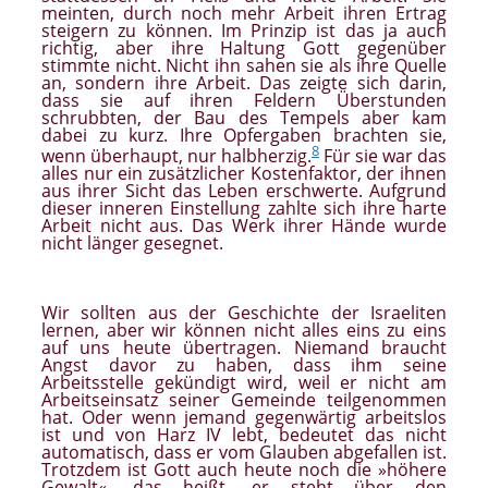
meinten, durch noch mehr Arbeit ihren Ertrag
steigern zu können. Im Prinzip ist das ja auch
richtig, aber ihre Haltung Gott gegenüber
stimmte nicht. Nicht ihn sahen sie als ihre Quelle
an, sondern ihre Arbeit. Das zeigte sich darin,
dass sie auf ihren Feldern Überstunden
schrubbten, der Bau des Tempels aber kam
dabei zu kurz. Ihre Opfergaben brachten sie,
8
wenn überhaupt, nur halbherzig.
Für sie war das
alles nur ein zusätzlicher Kostenfaktor, der ihnen
aus ihrer Sicht das Leben erschwerte. Aufgrund
dieser inneren Einstellung zahlte sich ihre harte
Arbeit nicht aus. Das Werk ihrer Hände wurde
nicht länger gesegnet.
Wir sollten aus der Geschichte der Israeliten
lernen, aber wir können nicht alles eins zu eins
auf uns heute übertragen. Niemand braucht
Angst davor zu haben, dass ihm seine
Arbeitsstelle gekündigt wird, weil er nicht am
Arbeitseinsatz seiner Gemeinde teilgenommen
hat. Oder wenn jemand gegenwärtig arbeitslos
ist und von Harz IV lebt, bedeutet das nicht
automatisch, dass er vom Glauben abgefallen ist.
Trotzdem ist Gott auch heute noch die »höhere
Gewalt«, das heißt, er steht über den