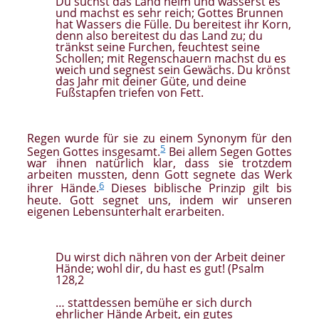
Du suchst das Land heim und wässerst es
und machst es sehr reich; Gottes Brunnen
hat Wassers die Fülle. Du bereitest ihr Korn,
denn also bereitest du das Land zu; du
tränkst seine Furchen, feuchtest seine
Schollen; mit Regenschauern machst du es
weich und segnest sein Gewächs. Du krönst
das Jahr mit deiner Güte, und deine
Fußstapfen triefen von Fett
.
Regen wurde für sie zu einem Synonym für den
5
Segen Gottes insgesamt.
Bei allem Segen Gottes
war ihnen natürlich klar, dass sie trotzdem
arbeiten mussten, denn Gott segnete das Werk
6
ihrer Hände.
Dieses biblische Prinzip gilt bis
heute. Gott segnet uns, indem wir unseren
eigenen Lebensunterhalt erarbeiten.
Du wirst dich nähren von der Arbeit deiner
Hände; wohl dir, du hast es gut! (Psalm
128,2
… stattdessen bemühe er sich durch
ehrlicher Hände Arbeit, ein gutes