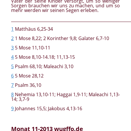
Vater der seine Kinder versorgt, um so weniger
Sorgen brauchen wir uns zu machen, und um so
mehr werden wir seinen Segen erleben.
__________________________________________________________
1
Matthäus 6,25-34
2
1 Mose 8,22; 2 Korinther 9,8; Galater 6,7-10
3
5 Mose 11,10-11
4
5 Mose 8,10-14.18; 11,13-15
5
Psalm 68,10; Maleachi 3,10
6
5 Mose 28,12
7
Psalm 36,10
8
Nehemia 13,10-11; Haggai 1,9-11; Maleachi 1,13-
14; 3,7-9
9
Johannes 15,5; Jakobus 4,13-16
Monat 11-2013 wugffo.de