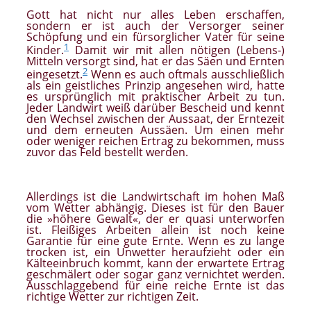
Gott hat nicht nur alles Leben erschaffen,
sondern er ist auch der Versorger seiner
Schöpfung und ein fürsorglicher Vater für seine
1
Kinder.
Damit wir mit allen nötigen (Lebens-)
Mitteln versorgt sind, hat er das Säen und Ernten
2
eingesetzt.
Wenn es auch oftmals ausschließlich
als ein geistliches Prinzip angesehen wird, hatte
es ursprünglich mit praktischer Arbeit zu tun.
Jeder Landwirt weiß darüber Bescheid und kennt
den Wechsel zwischen der Aussaat, der Erntezeit
und dem erneuten Aussäen. Um einen mehr
oder weniger reichen Ertrag zu bekommen, muss
zuvor das Feld bestellt werden.
Allerdings ist die Landwirtschaft im hohen Maß
vom Wetter abhängig. Dieses ist für den Bauer
die »höhere Gewalt«, der er quasi unterworfen
ist. Fleißiges Arbeiten allein ist noch keine
Garantie für eine gute Ernte. Wenn es zu lange
trocken ist, ein Unwetter heraufzieht oder ein
Kälteeinbruch kommt, kann der erwartete Ertrag
geschmälert oder sogar ganz vernichtet werden.
Ausschlaggebend für eine reiche Ernte ist das
richtige Wetter zur richtigen Zeit.