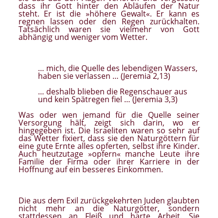
dass ihr Gott hinter den Abläufen der Natur
steht. Er ist die »höhere Gewalt«. Er kann es
regnen lassen oder den Regen zurückhalten.
Tatsächlich waren sie vielmehr von Gott
abhängig und weniger vom Wetter.
… mich, die Quelle des lebendigen Wassers,
haben sie verlassen … (Jeremia 2,13)
… deshalb blieben die Regenschauer aus
und kein Spätregen fiel … (Jeremia 3,3)
Was oder wen jemand für die Quelle seiner
Versorgung hält, zeigt sich darin, wo er
hingegeben ist. Die Israeliten waren so sehr auf
das Wetter fixiert, dass sie den Naturgöttern für
eine gute Ernte alles opferten, selbst ihre Kinder.
Auch heutzutage »opfern« manche Leute ihre
Familie der Firma oder ihrer Karriere in der
Hoffnung auf ein besseres Einkommen.
Die aus dem Exil zurückgekehrten Juden glaubten
nicht mehr an die Naturgötter, sondern
stattdessen an Fleiß und harte Arbeit. Sie