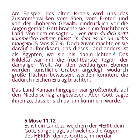
Am Beispiel des alten Israels wird uns das
Zusammenwirken vom Säen, vom Ernten und
von der »höheren Gewalt« eindrücklich vor die
Augen gemalt. Gott brachte sie in ein fruchtbares
Land, von dem er sagte:
»… von dem du dich nicht
kümmerlich nähren musst, in dem es dir an nichts
mangelt«
(5 Mos 8,7-9). Doch zuvor machte er sie
darauf aufmerksam, das dieses Land anders ist
3
als Ägypten, wo sie bis dahin lebten.
Das
Nildelta war mit die fruchtbarste Region der
damaligen Welt. Auf den weitläufigen Ebenen
wurden künstliche Gräben angelegt, wodurch
große Flächen bewässert werden konnten, die
dadurch reichen Ertrag brachten.
Das Land Kanaan hingegen war größtenteils auf
den Niederschlag angewiesen. Aber Gott sagte
4
ihnen zu, dass er sich darum kümmern würde.
5 Mose 11,12
Es ist ein Land, zu welchem der HERR, dein
Gott, Sorge trägt; auf welches die Augen
des HERRN, deines Gottes, immerdar