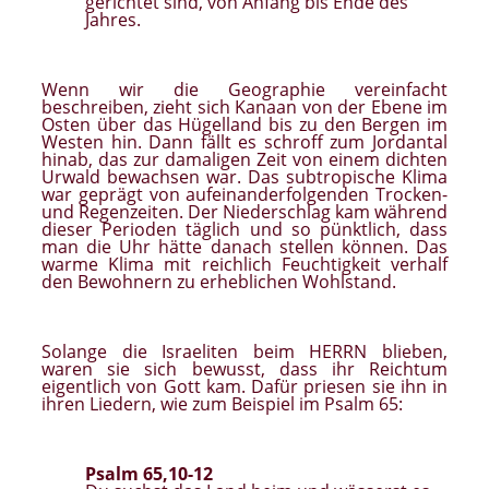
gerichtet sind, von Anfang bis Ende des
Jahres.
Wenn wir die Geographie vereinfacht
beschreiben, zieht sich Kanaan von der Ebene im
Osten über das Hügelland bis zu den Bergen im
Westen hin. Dann fällt es schroff zum Jordantal
hinab, das zur damaligen Zeit von einem dichten
Urwald bewachsen war. Das subtropische Klima
war geprägt von aufeinanderfolgenden Trocken-
und Regenzeiten. Der Niederschlag kam während
dieser Perioden täglich und so pünktlich, dass
man die Uhr hätte danach stellen können. Das
warme Klima mit reichlich Feuchtigkeit verhalf
den Bewohnern zu erheblichen Wohlstand.
Solange die Israeliten beim HERRN blieben,
waren sie sich bewusst, dass ihr Reichtum
eigentlich von Gott kam. Dafür priesen sie ihn in
ihren Liedern, wie zum Beispiel im Psalm 65:
Psalm 65,10-12