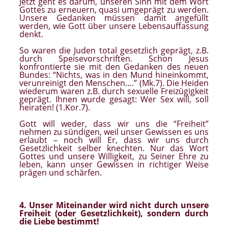
Jetzt geht es darum, unseren Sinn mit dem Wort
Gottes zu erneuern, quasi umgeprägt zu werden.
Unsere Gedanken müssen damit angefüllt
werden, wie Gott über unsere Lebensauffassung
denkt.
So waren die Juden total gesetzlich geprägt, z.B.
durch Speisevorschriften. Schon Jesus
konfrontierte sie mit den Gedanken des neuen
Bundes: “Nichts, was in den Mund hineinkommt,
verunreinigt den Menschen….” (Mk.7). Die Heiden
wiederum waren z.B. durch sexuelle Freizügigkeit
geprägt. Ihnen wurde gesagt: Wer Sex will, soll
heiraten! (1.Kor.7).
Gott will weder, dass wir uns die “Freiheit”
nehmen zu sündigen, weil unser Gewissen es uns
erlaubt – noch will Er, dass wir uns durch
Gesetzlichkeit selber knechten. Nur das Wort
Gottes und unsere Willigkeit, zu Seiner Ehre zu
leben, kann unser Gewissen in richtiger Weise
prägen und schärfen.
4. Unser Miteinander wird nicht durch unsere
Freiheit (oder Gesetzlichkeit), sondern durch
die Liebe bestimmt!