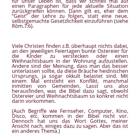
für unser Leben ist, dass wir schnell mal auf
einen Paragraphen für jede aktuelle Situation
zurückgreifen können. Dann gilt es, eher dem
“Geist” der Lehre zu folgen, statt eine neue,
selbstgemachte Gesetzlichkeit einzuführen (siehe
Röm.7:6).
Viele Christen finden z.B. überhaupt nichts dabei,
an den jeweiligen Feiertagen bunte Ostereier für
die Kinder zu verstecken oder einen
Weihnachtsbaum in der Wohnung aufzustellen.
Andere sind der Meinung, dass man das besser
unterlassen sollte, da diese Bräuche heidnischen
Ursprungs, ja sogar okkult belastet sind. Mit
einem Mal entsteht ein Konflikt, manchmal
inmitten von Gemeinden. Lasst uns also
herausfinden, was die Bibel dazu sagt, obwohl
Ostereier und Weihnachtsbaum so konkret nicht
darin vorkommen.
(Auch Begriffe wie Fernseher, Computer, Kino,
Disco, etc. kommen in der Bibel nicht vor.
Dennoch hat uns das Wort Gottes, meiner
Ansicht nach, einiges dazu zu sagen. Aber das ist
ein anderes Thema.)