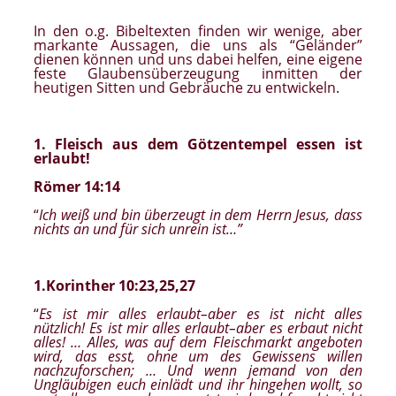
In den o.g. Bibeltexten finden wir wenige, aber
markante Aussagen, die uns als “Geländer”
dienen können und uns dabei helfen, eine eigene
feste Glaubensüberzeugung inmitten der
heutigen Sitten und Gebräuche zu entwickeln.
1. Fleisch aus dem Götzentempel essen ist
erlaubt!
R
ö
mer 14:14
“
Ich weiß und bin überzeugt in dem Herrn Jesus, dass
nichts an und für sich unrein ist…”
1.Korinther 10:23,25,27
“
Es ist mir alles erlaubt–aber es ist nicht alles
n
ü
tzlich! Es ist mir alles erlaubt–aber es erbaut nicht
alles! …
Alles, was auf dem Fleischmarkt angeboten
wird, das esst, ohne um des Gewissens willen
nachzuforschen; … Und wenn jemand von den
Ungl
ä
ubigen euch einl
ä
dt und ihr hingehen wollt, so