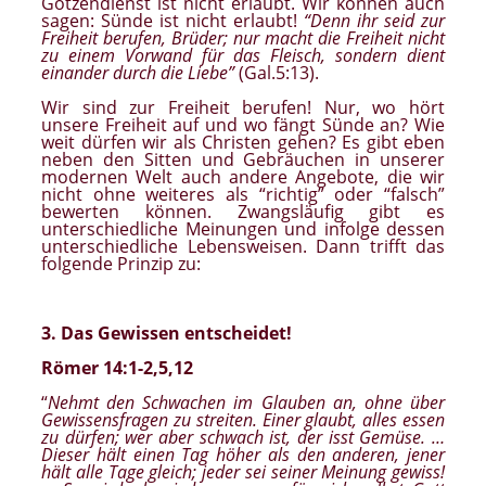
Götzendienst ist nicht erlaubt. Wir können auch
sagen: Sünde ist nicht erlaubt!
“Denn ihr seid zur
Freiheit berufen, Br
ü
der; nur macht die Freiheit nicht
zu einem Vorwand f
ü
r das Fleisch, sondern dient
einander durch die Liebe”
(Gal.5:13).
Wir sind zur Freiheit berufen! Nur, wo hört
unsere Freiheit auf und wo fängt Sünde an? Wie
weit dürfen wir als Christen gehen? Es gibt eben
neben den Sitten und Gebräuchen in unserer
modernen Welt auch andere Angebote, die wir
nicht ohne weiteres als “richtig” oder “falsch”
bewerten können. Zwangsläufig gibt es
unterschiedliche Meinungen und infolge dessen
unterschiedliche Lebensweisen. Dann trifft das
folgende Prinzip zu:
3. Das Gewissen entscheidet!
Römer 14:1-2,5,12
“
Nehmt den Schwachen im Glauben an, ohne über
Gewissensfragen zu streiten. Einer glaubt, alles essen
zu dürfen; wer aber schwach ist, der isst Gemüse. …
Dieser hält einen Tag höher als den anderen, jener
hält alle Tage gleich; jeder sei seiner Meinung gewiss!