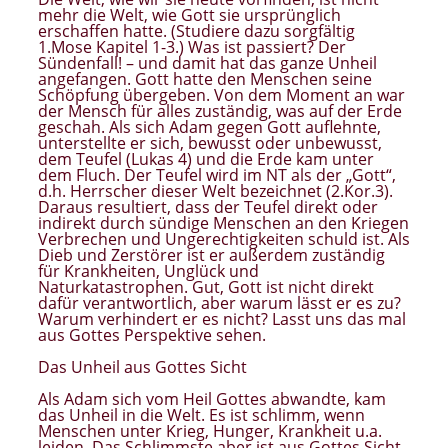
mehr die Welt, wie Gott sie ursprünglich
erschaffen hatte. (Studiere dazu sorgfältig
1.Mose Kapitel 1-3.) Was ist passiert? Der
Sündenfall! – und damit hat das ganze Unheil
angefangen. Gott hatte den Menschen seine
Schöpfung übergeben. Von dem Moment an war
der Mensch für alles zuständig, was auf der Erde
geschah. Als sich Adam gegen Gott auflehnte,
unterstellte er sich, bewusst oder unbewusst,
dem Teufel (Lukas 4) und die Erde kam unter
dem Fluch. Der Teufel wird im NT als der „Gott“,
d.h. Herrscher dieser Welt bezeichnet (2.Kor.3).
Daraus resultiert, dass der Teufel direkt oder
indirekt durch sündige Menschen an den Kriegen
Verbrechen und Ungerechtigkeiten schuld ist. Als
Dieb und Zerstörer ist er außerdem zuständig
für Krankheiten, Unglück und
Naturkatastrophen. Gut, Gott ist nicht direkt
dafür verantwortlich, aber warum lässt er es zu?
Warum verhindert er es nicht? Lasst uns das mal
aus Gottes Perspektive sehen.
Das Unheil aus Gottes Sicht
Als Adam sich vom Heil Gottes abwandte, kam
das Unheil in die Welt. Es ist schlimm, wenn
Menschen unter Krieg, Hunger, Krankheit u.a.
leiden. Das Schlimmste aber ist aus Gottes Sicht,