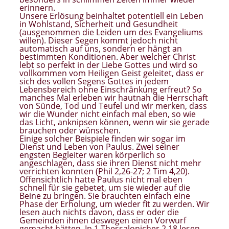
erinnern.
Unsere Erlösung beinhaltet potentiell ein Leben
in Wohlstand, Sicherheit und Gesundheit
(ausgenommen die Leiden um des Evangeliums
willen). Dieser Segen kommt jedoch nicht
automatisch auf uns, sondern er hängt an
bestimmten Konditionen. Aber welcher Christ
lebt so perfekt in der Liebe Gottes und wird so
vollkommen vom Heiligen Geist geleitet, dass er
sich des vollen Segens Gottes in jedem
Lebensbereich ohne Einschränkung erfreut? So
manches Mal erleben wir hautnah die Herrschaft
von Sünde, Tod und Teufel und wir merken, dass
wir die Wunder nicht einfach mal eben, so wie
das Licht, anknipsen können, wenn wir sie gerade
brauchen oder wünschen.
Einige solcher Beispiele finden wir sogar im
Dienst und Leben von Paulus. Zwei seiner
engsten Begleiter waren körperlich so
angeschlagen, dass sie ihren Dienst nicht mehr
verrichten konnten (Phil 2,26-27; 2 Tim 4,20).
Offensichtlich hatte Paulus nicht mal eben
schnell für sie gebetet, um sie wieder auf die
Beine zu bringen. Sie brauchten einfach eine
Phase der Erholung, um wieder fit zu werden. Wir
lesen auch nichts davon, dass er oder die
Gemeinden ihnen deswegen einen Vorwurf
gemacht hätten. In 1 Thessalonicher 2,18 lesen