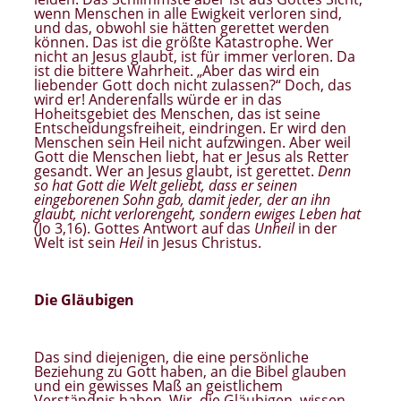
wenn Menschen in alle Ewigkeit verloren sind,
und das, obwohl sie hätten gerettet werden
können. Das ist die größte Katastrophe. Wer
nicht an Jesus glaubt, ist für immer verloren. Da
ist die bittere Wahrheit. „Aber das wird ein
liebender Gott doch nicht zulassen?“ Doch, das
wird er! Anderenfalls würde er in das
Hoheitsgebiet des Menschen, das ist seine
Entscheidungsfreiheit, eindringen. Er wird den
Menschen sein Heil nicht aufzwingen. Aber weil
Gott die Menschen liebt, hat er Jesus als Retter
gesandt. Wer an Jesus glaubt, ist gerettet.
Denn
so hat Gott die Welt geliebt, dass er seinen
eingeborenen Sohn gab, damit jeder, der an ihn
glaubt, nicht verlorengeht, sondern ewiges Leben hat
(Jo 3,16). Gottes Antwort auf das
Unheil
in der
Welt ist sein
Heil
in Jesus Christus.
Die Gläubigen
Das sind diejenigen, die eine persönliche
Beziehung zu Gott haben, an die Bibel glauben
und ein gewisses Maß an geistlichem
Verständnis haben. Wir, die Gläubigen, wissen,