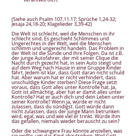
(Siehe auch Psalm 107,11.17; Sprüche 1,24-32;
Jesaja 24,18-20; Klagelieder 3,39-42)
Die Welt ist schlecht, weil die Menschen in ihr
schlecht sind. Es geschieht Schlimmes und
Ungerechtes in der Welt, weil die Menschen
schlimm und ungerecht handeln. Das Problem in
der Welt ist die Sünde und ihre Folgen. Da ist z.B.
der junge Autofahrer, der mit seiner Clique die
Nacht durch gezecht hat, in sein Auto steigt und
auf dem Weg nach Hause in eine Gruppe Kinder
fährt. Jedem ist klar, dass Gott daran nicht schuld
hat. Aber warum hat er nicht verhindert, dass
unschuldige Kinder sterben? Diese Frage setzt
voraus, dass Gott alles unter Kontrolle hat. Ja,
Gott ist allmächtig, aber hat er damit alles unter
Kontrolle? Hat er auch dich und dein Leben unter
seiner Kontrolle? Wenn ja, würde er nicht
zulassen, dass du sündigst. Gott würde dann
nicht zulassen, dass der junge Mann betrunken
wird, egal, was und wie viel er trinkt. Würde ihm
das gefallen, niemals wieder berauscht zu sein?
Oder die schwangere Frau könnte anstellen, was
sie wollte, um das Kind abzutreiben. Weil Gott