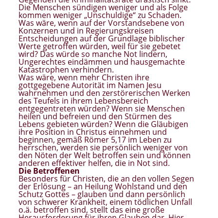
Die Menschen sündigen weniger und als Folge
kommen weniger „Unschuldige“ zu Schaden.
Was wäre, wenn auf der Vorstandsebene von
Konzernen und in Regierungskreisen
Entscheidungen auf der Grundlage biblischer
Werte getroffen würden, weil für sie gebetet
wird? Das würde so manche Not lindern,
Ungerechtes eindämmen und hausgemachte
Katastrophen verhindern.
Was wäre, wenn mehr Christen ihre
gottgegebene Autorität im Namen Jesu
wahrnehmen und den zerstörerischen Werken
des Teufels in ihrem Lebensbereich
entgegentreten würden? Wenn sie Menschen
heilen und befreien und den Stürmen des
Lebens gebieten würden? Wenn die Gläubigen
ihre Position in Christus einnehmen und
beginnen, gemäß Römer 5,17 im Leben zu
herrschen, werden sie persönlich weniger von
den Nöten der Welt betroffen sein und können
anderen effektiver helfen, die in Not sind.
Die Betroffenen
Besonders für Christen, die an den vollen Segen
der Erlösung – an Heilung Wohlstand und den
Schutz Gottes – glauben und dann persönlich
von schwerer Krankheit, einem tödlichen Unfall
o.ä. betroffen sind, stellt das eine große
Herausforderung für ihren Glauben dar. Hier