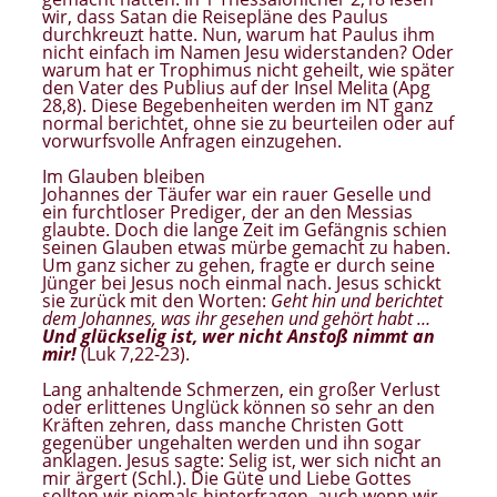
wir, dass Satan die Reisepläne des Paulus
durchkreuzt hatte. Nun, warum hat Paulus ihm
nicht einfach im Namen Jesu widerstanden? Oder
warum hat er Trophimus nicht geheilt, wie später
den Vater des Publius auf der Insel Melita (Apg
28,8). Diese Begebenheiten werden im NT ganz
normal berichtet, ohne sie zu beurteilen oder auf
vorwurfsvolle Anfragen einzugehen.
Im Glauben bleiben
Johannes der Täufer war ein rauer Geselle und
ein furchtloser Prediger, der an den Messias
glaubte. Doch die lange Zeit im Gefängnis schien
seinen Glauben etwas mürbe gemacht zu haben.
Um ganz sicher zu gehen, fragte er durch seine
Jünger bei Jesus noch einmal nach. Jesus schickt
sie zurück mit den Worten:
Geht hin und berichtet
dem Johannes, was ihr gesehen und gehört habt …
Und glückselig ist, wer nicht Anstoß nimmt an
mir!
(Luk 7,22-23).
Lang anhaltende Schmerzen, ein großer Verlust
oder erlittenes Unglück können so sehr an den
Kräften zehren, dass manche Christen Gott
gegenüber ungehalten werden und ihn sogar
anklagen. Jesus sagte: Selig ist, wer sich nicht an
mir ärgert (Schl.). Die Güte und Liebe Gottes
sollten wir niemals hinterfragen, auch wenn wir