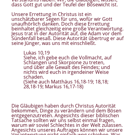
dass Gott gut und der Teufel der Bösewicht ist.
Unsere Errettung in Christus ist ein
unschätzbarer Segen für uns, wofür wir Gott
unaufhörlich danken. Doch diese Errettung
beinhaltet gleichzeitig eine große Verantwortung.
Jesus trat in der Autorität auf, die Adam vor dem
Sündenfall besaß. Diese Autorität übertrug er auf
seine Jünger, was uns mit einschließt.
Lukas 10,19
Siehe, ich gebe euch die Vollmacht, auf
Schlangen und Skorpione zu treten,
und über alle Gewalt des Feindes; und
nichts wird euch in irgendeiner Weise
schaden.
(Siehe auch Matthäus 16,18-19; 18,18;
28,18-19; Markus 16,17-18)
Die Gläubigen haben durch Christus Autorität
bekommen, Dinge zu verändern und dem Bösen
entgegenzutreten. Angesichts dieser biblischen
Tatsache sollten wir uns selbst einmal fragen,
warum
wir
soviel Schlechtes in der Welt zulassen.
Angesichts unseres Auftrages können wir unsere
Verantwortung nicht einfach weg schieben. Was