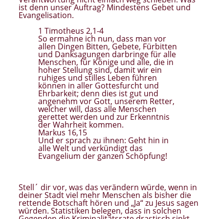
ist denn unser Auftrag? Mindestens Gebet und
Evangelisation.
1 Timotheus 2,1-4
So ermahne ich nun, dass man vor
allen Dingen Bitten, Gebete, Fürbitten
und Danksagungen darbringe für alle
Menschen, für Könige und alle, die in
hoher Stellung sind, damit wir ein
ruhiges und stilles Leben führen
können in aller Gottesfurcht und
Ehrbarkeit; denn dies ist gut und
angenehm vor Gott, unserem Retter,
welcher will, dass alle Menschen
gerettet werden und zur Erkenntnis
der Wahrheit kommen.
Markus 16,15
Und er sprach zu ihnen: Geht hin in
alle Welt und verkündigt das
Evangelium der ganzen Schöpfung!
Stell´ dir vor, was das verändern würde, wenn in
deiner Stadt viel mehr Menschen als bisher die
rettende Botschaft hören und „Ja“ zu Jesus sagen
würden. Statistiken belegen, dass in solchen
Gegenden die Kriminalitätsrate drastisch sinkt.