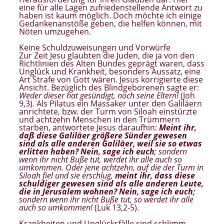
eine für alle Lagen zufriedenstellende Antwort zu
haben ist kaum möglich. Doch möchte ich einige
Gedankenanstöße geben, die helfen können, mit
Nöten umzugehen.
Keine Schuldzuweisungen und Vorwürfe
Zur Zeit Jesu glaubten die Juden, die ja von den
Richtlinien des Alten Bundes geprägt waren, dass
Unglück und Krankheit, besonders Aussatz, eine
Art Strafe von Gott wären. Jesus korrigierte diese
Ansicht. Bezüglich des Blindgeborenen sagte er:
Weder dieser hat gesündigt, noch seine Eltern!
(Joh
9,3). Als Pilatus ein Massaker unter den Galiläern
anrichtete, bzw. der Turm von Siloah einstürzte
und achtzehn Menschen in den Trümmern
starben, antwortete Jesus daraufhin:
Meint ihr,
daß diese Galiläer größere Sünder gewesen
sind als alle anderen Galiläer, weil sie so etwas
erlitten haben? Nein, sage ich euch
; sondern
wenn ihr nicht Buße tut, werdet ihr alle auch so
umkommen. Oder jene achtzehn, auf die der Turm in
Siloah fiel und sie erschlug,
meint ihr, dass diese
schuldiger gewesen sind als alle anderen Leute,
die in Jerusalem wohnen? Nein, sage ich euch;
sondern wenn ihr nicht Buße tut, so werdet ihr alle
auch so umkommen!
(Luk 13,2-5).
Krankheiten und Unglücksfälle sind schlimm